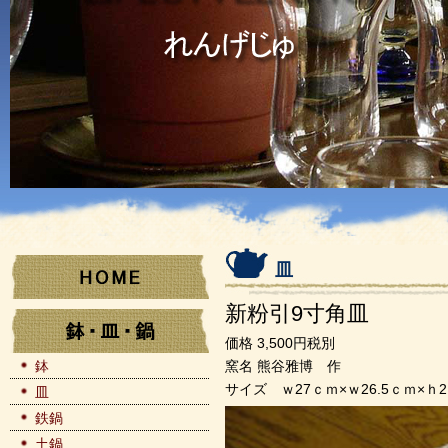
皿
新粉引9寸角皿
価格 3,500円税別
鉢
窯名 熊谷雅博 作
サイズ ｗ27ｃｍ×ｗ26.5ｃｍ×ｈ
皿
鉄鍋
土鍋