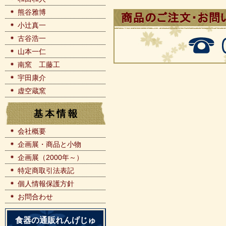
熊谷雅博
小辻真一
古谷浩一
山本一仁
南窯 工藤工
宇田康介
虚空蔵窯
会社概要
企画展・商品と小物
企画展（2000年～）
特定商取引法表記
個人情報保護方針
お問合わせ
食器の通販れんげじゅ