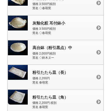
価格 3.500円税別
窯名 ◇春萌窯
灰釉化粧 耳付鉢小
価格 3.500円税別
窯名 ◇春萌窯
高台鉢（粉引黒点）中
価格 2,000円税別
窯名 ◇鈴木ヌー
粉引たたら皿（長）
価格 2,200円
窯名 春萌窯
粉引たたら皿（角）
価格 2,200円 税別
窯名 春萌窯