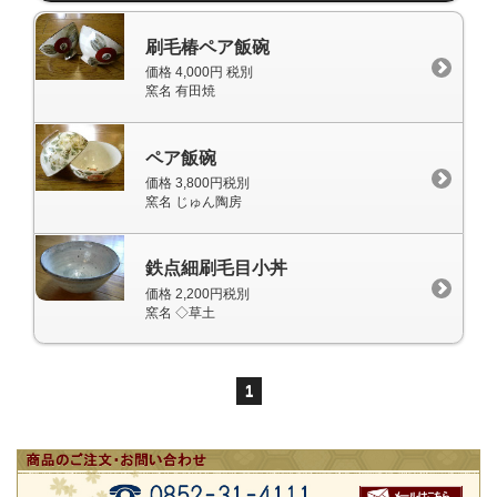
刷毛椿ペア飯碗
価格 4,000円 税別
窯名 有田焼
ペア飯碗
価格 3,800円税別
窯名 じゅん陶房
鉄点細刷毛目小丼
価格 2,200円税別
窯名 ◇草土
1