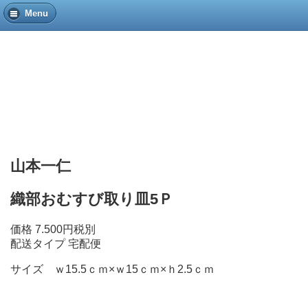
Menu
山本一仁
織部おむすび取り皿5Ｐ
価格 7.500円税別
配送タイプ 宅配便
サイズ ｗ15.5ｃｍ×ｗ15ｃｍ×ｈ2.5ｃｍ